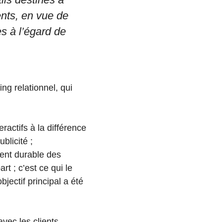
ients, en vue de
es à l’égard de
ng relationnel, qui
ractifs à la différence
licité ;
ent durable des
rt ; c’est ce qui le
bjectif principal a été
avec les clients,