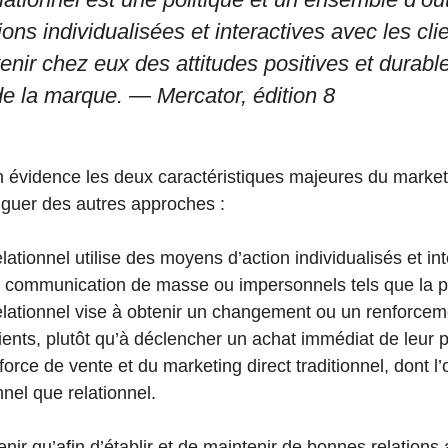
tions individualisées et interactives avec les cl
tenir chez eux des attitudes positives et durabl
 de la marque. —
Mercator, édition 8
n évidence les deux caractéristiques majeures du marketi
inguer des autres approches :
ationnel utilise des moyens d’action individualisés et inte
communication de masse ou impersonnels tels que la pub
elationnel vise à obtenir un changement ou un renforcem
ients, plutôt qu’à déclencher un achat immédiat de leur pa
force de vente et du marketing direct traditionnel, dont l’o
nnel que relationnel.
etenir qu’afin d’établir et de maintenir de bonnes relations 