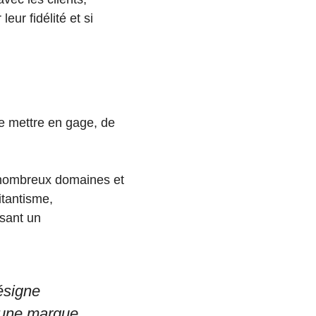
eur fidélité et si
de mettre en gage, de
e nombreux domaines et
itantisme,
isant un
ésigne
d’une marque,