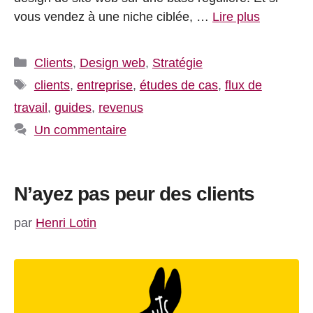
vous vendez à une niche ciblée, …
Lire plus
Catégories
Clients
,
Design web
,
Stratégie
Étiquettes
clients
,
entreprise
,
études de cas
,
flux de
travail
,
guides
,
revenus
Un commentaire
N’ayez pas peur des clients
par
Henri Lotin