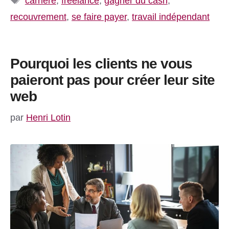
carrière
,
freelance
,
gagner du cash
,
recouvrement
,
se faire payer
,
travail indépendant
Pourquoi les clients ne vous
paieront pas pour créer leur site
web
par
Henri Lotin