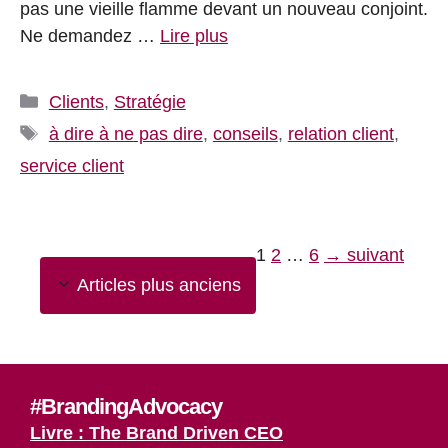
pas une vieille flamme devant un nouveau conjoint.
Ne demandez …
Lire plus
Catégories
Clients
,
Stratégie
Étiquettes
à dire à ne pas dire
,
conseils
,
relation client
,
service client
Page
Page
Page
1
2
…
6
→
suivant
Articles plus anciens
#BrandingAdvocacy
Livre : The Brand Driven CEO