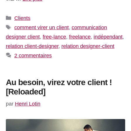
Catégories
Clients
Étiquettes
comment virer un client
,
communication
designer client
,
free-lance
,
freelance
,
indépendant
,
relation client-designer
,
relation designer-client
2 commentaires
Au besoin, virez votre client !
[Reloaded]
par
Henri Lotin