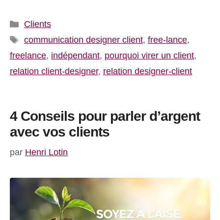
Catégories
Clients
Étiquettes
communication designer client
,
free-lance
,
freelance
,
indépendant
,
pourquoi virer un client
,
relation client-designer
,
relation designer-client
4 Conseils pour parler d’argent
avec vos clients
par
Henri Lotin