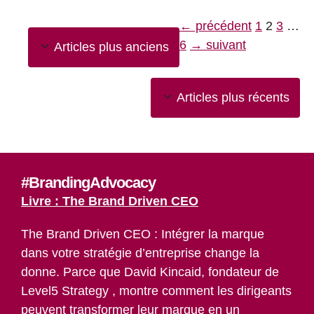
Page
Page
Page
←
précédent
1
2
3
…
Page
6
→
suivant
Articles plus anciens
Articles plus récents
#BrandingAdvocacy
Livre : The Brand Driven CEO
The Brand Driven CEO : Intégrer la marque
dans votre stratégie d’entreprise change la
donne. Parce que David Kincaid, fondateur de
Level5 Strategy , montre comment les dirigeants
peuvent transformer leur marque en un