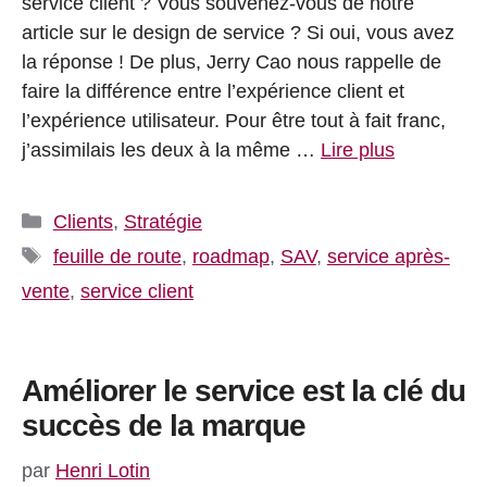
service client ? Vous souvenez-vous de notre
article sur le design de service ? Si oui, vous avez
la réponse ! De plus, Jerry Cao nous rappelle de
faire la différence entre l’expérience client et
l’expérience utilisateur. Pour être tout à fait franc,
j’assimilais les deux à la même …
Lire plus
Catégories
Clients
,
Stratégie
Étiquettes
feuille de route
,
roadmap
,
SAV
,
service après-
vente
,
service client
Améliorer le service est la clé du
succès de la marque
par
Henri Lotin