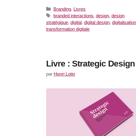
Catégories
Branding
,
Livres
Étiquettes
branded interactions
,
design
,
design
stratégique
,
digital
,
digital design
,
digitalisation
transformation digitale
Livre : Strategic Design
par
Henri Lotin