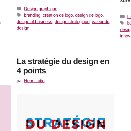
sûre
Catégories
Design graphique
Étiquettes
branding
,
création de logo
,
design de logo
,
C
L
,
design of business
,
design stratégique
,
valeur du
Ét
b
design
desig
innov
La stratégie du design en
4 points
par
Henri Lotin