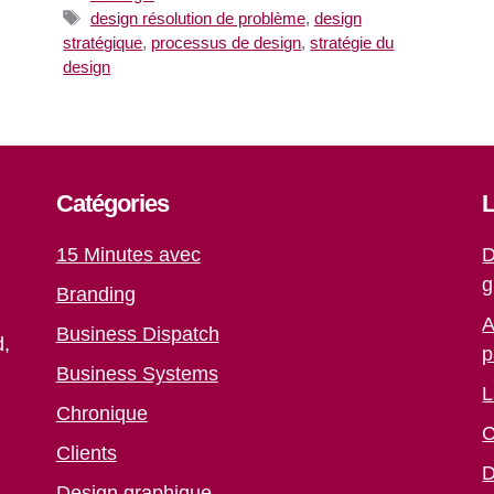
Étiquettes
design résolution de problème
,
design
stratégique
,
processus de design
,
stratégie du
design
Catégories
L
15 Minutes avec
D
g
Branding
A
Business Dispatch
d,
p
Business Systems
L
Chronique
C
Clients
D
Design graphique