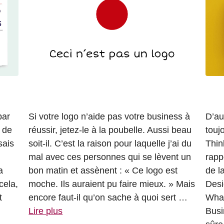
par
Si votre logo n’aide pas votre business à
D’au
e de
réussir, jetez-le à la poubelle. Aussi beau
touj
sais
soit-il. C’est la raison pour laquelle j’ai du
Thin
mal avec ces personnes qui se lèvent un
rapp
a
bon matin et assènent : « Ce logo est
de l
cela,
moche. Ils auraient pu faire mieux. » Mais
Desi
t
encore faut-il qu’on sache à quoi sert …
What
Lire plus
Busi