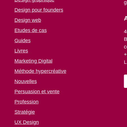
g
Design pour founders
A
Design web
Etudes de cas
4
B
Guides
c
Livres
+
Marketing Digital
L
Méthode hypercréative
Nouvelles
Persuasion et vente
Profession
Stratégie
UX Design