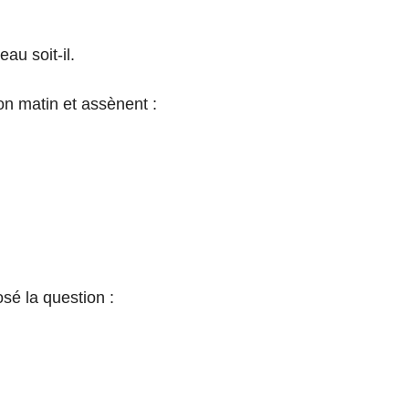
au soit-il.
on matin et assènent :
posé la question :