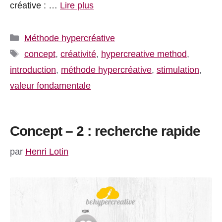
créative : …
Lire plus
Catégories
Méthode hypercréative
Étiquettes
concept
,
créativité
,
hypercreative method
,
introduction
,
méthode hypercréative
,
stimulation
,
valeur fondamentale
Concept – 2 : recherche rapide
par
Henri Lotin