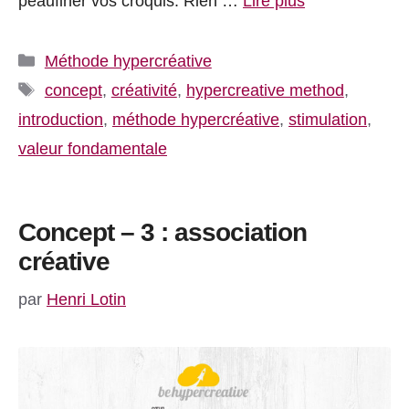
peaufiner vos croquis. Rien …
Lire plus
Catégories
Méthode hypercréative
Étiquettes
concept
,
créativité
,
hypercreative method
,
introduction
,
méthode hypercréative
,
stimulation
,
valeur fondamentale
Concept – 3 : association
créative
par
Henri Lotin