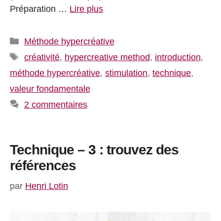
Préparation …
Lire plus
Catégories
Méthode hypercréative
Étiquettes
créativité
,
hypercreative method
,
introduction
,
méthode hypercréative
,
stimulation
,
technique
,
valeur fondamentale
2 commentaires
Technique – 3 : trouvez des
références
par
Henri Lotin