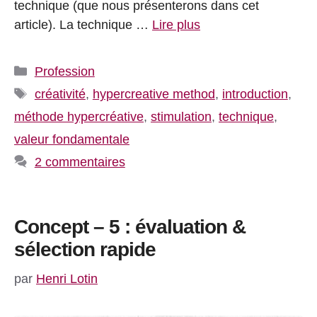
technique (que nous présenterons dans cet
article). La technique …
Lire plus
Catégories
Profession
Étiquettes
créativité
,
hypercreative method
,
introduction
,
méthode hypercréative
,
stimulation
,
technique
,
valeur fondamentale
2 commentaires
Concept – 5 : évaluation &
sélection rapide
par
Henri Lotin