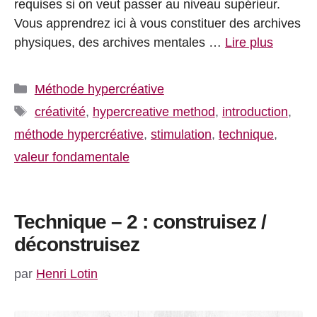
requises si on veut passer au niveau supérieur.
Vous apprendrez ici à vous constituer des archives
physiques, des archives mentales …
Lire plus
Catégories
Méthode hypercréative
Étiquettes
créativité
,
hypercreative method
,
introduction
,
méthode hypercréative
,
stimulation
,
technique
,
valeur fondamentale
Technique – 2 : construisez /
déconstruisez
par
Henri Lotin