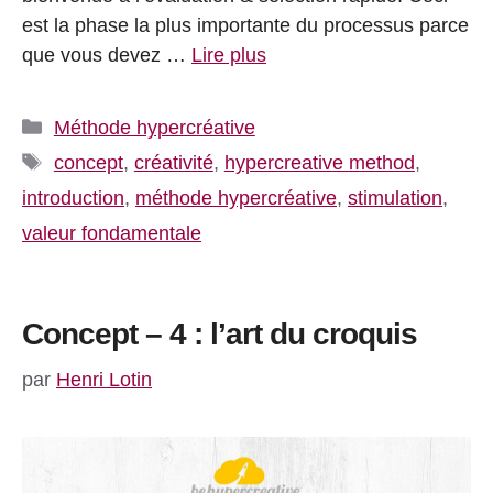
est la phase la plus importante du processus parce
que vous devez …
Lire plus
Catégories
Méthode hypercréative
Étiquettes
concept
,
créativité
,
hypercreative method
,
introduction
,
méthode hypercréative
,
stimulation
,
valeur fondamentale
Concept – 4 : l’art du croquis
par
Henri Lotin