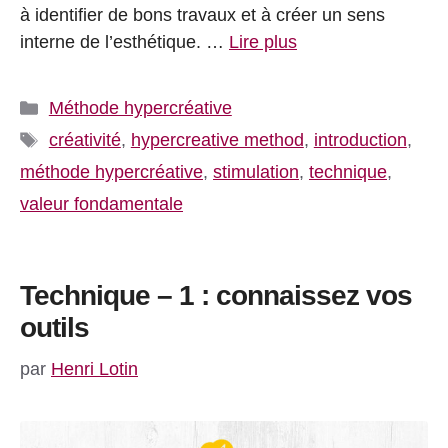
à identifier de bons travaux et à créer un sens
interne de l’esthétique. …
Lire plus
Catégories
Méthode hypercréative
Étiquettes
créativité
,
hypercreative method
,
introduction
,
méthode hypercréative
,
stimulation
,
technique
,
valeur fondamentale
Technique – 1 : connaissez vos
outils
par
Henri Lotin