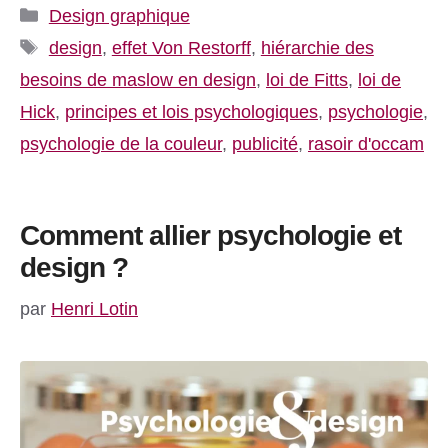
Catégories
Design graphique
Étiquettes
design
,
effet Von Restorff
,
hiérarchie des
besoins de maslow en design
,
loi de Fitts
,
loi de
Hick
,
principes et lois psychologiques
,
psychologie
,
psychologie de la couleur
,
publicité
,
rasoir d'occam
Comment allier psychologie et
design ?
par
Henri Lotin