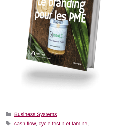
Catégories
Business Systems
Étiquettes
cash flow
,
cycle festin et famine
,