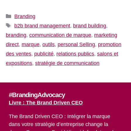
Catégories
Branding
Étiquettes
b2b brand management
,
brand building
,
branding
,
communication de marque
,
marketing
direct
,
marque
,
outils
,
personal Selling
,
promotion
des ventes
,
publicité
,
relations publics
,
salons et
expositions
,
stratégie de communication
#BrandingAdvocacy
Livre : The Brand Driven CEO
The Brand Driven CEO : Intégrer la marque
dans votre stratégie d’entreprise change la