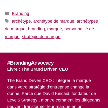
Catégories
Branding
Étiquettes
archétype
,
archétype de marque
,
archétypes
de marque
,
branding
,
marque
,
personnalité de
marque
,
stratégie de marque
#BrandingAdvocacy
Livre : The Brand Driven CEO
The Brand Driven CEO : Intégrer la marque
dans votre stratégie d’entreprise change la
donne. Parce que David Kincaid, fondateur de
Level5 Strategy , montre comment les dirigeants
peuvent transformer leur marque en un