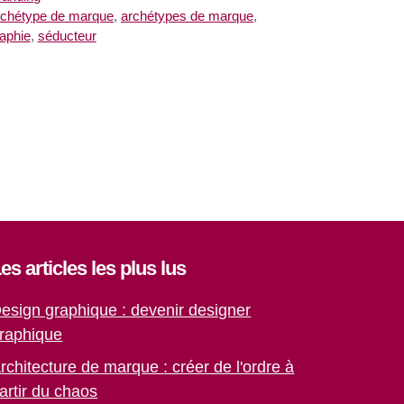
iquettes
rchétype de marque
,
archétypes de marque
,
raphie
,
séducteur
es articles les plus lus
esign graphique : devenir designer
raphique
rchitecture de marque : créer de l'ordre à
artir du chaos