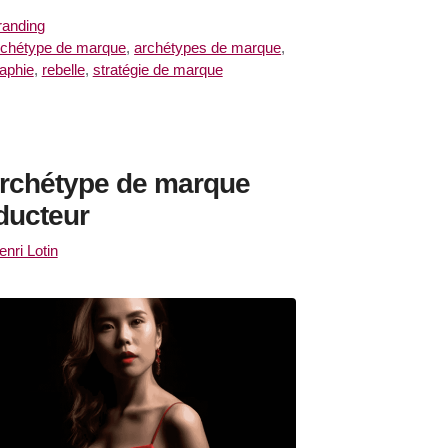
atégories
randing
iquettes
rchétype de marque
,
archétypes de marque
,
raphie
,
rebelle
,
stratégie de marque
archétype de marque
ducteur
enri Lotin