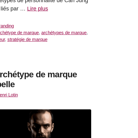
étypes de personnalité de Carl Jung
 liés par …
Lire plus
atégories
randing
iquettes
rchétype de marque
,
archétypes de marque
,
eur
,
stratégie de marque
archétype de marque
elle
enri Lotin