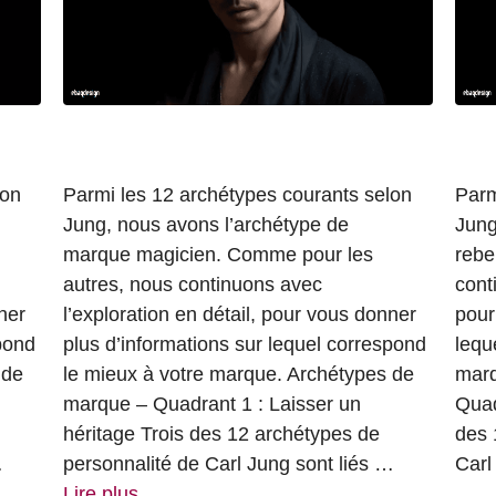
lon
Parmi les 12 archétypes courants selon
Parm
Jung, nous avons l’archétype de
Jung
marque magicien. Comme pour les
rebe
autres, nous continuons avec
cont
ner
l’exploration en détail, pour vous donner
pour
pond
plus d’informations sur lequel correspond
lequ
 de
le mieux à votre marque. Archétypes de
marq
marque – Quadrant 1 : Laisser un
Quad
héritage Trois des 12 archétypes de
des 
…
personnalité de Carl Jung sont liés …
Car
Lire plus