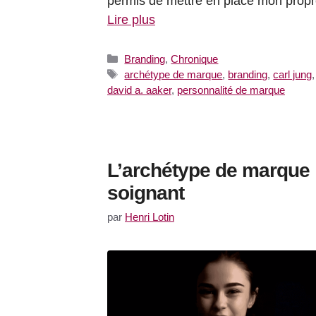
permis de mettre en place mon prop
Lire plus
Catégories
Branding
,
Chronique
Étiquettes
archétype de marque
,
branding
,
carl jung
,
david a. aaker
,
personnalité de marque
L’archétype de marque
soignant
par
Henri Lotin