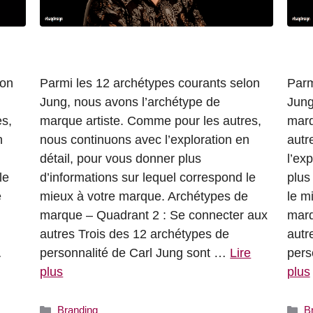
lon
Parmi les 12 archétypes courants selon
Parm
Jung, nous avons l’archétype de
Jung
s,
marque artiste. Comme pour les autres,
marq
n
nous continuons avec l’exploration en
autr
détail, pour vous donner plus
l’ex
le
d’informations sur lequel correspond le
plus
e
mieux à votre marque. Archétypes de
le m
marque – Quadrant 2 : Se connecter aux
marq
autres Trois des 12 archétypes de
autr
…
personnalité de Carl Jung sont …
Lire
pers
plus
plus
Catégories
C
Branding
B