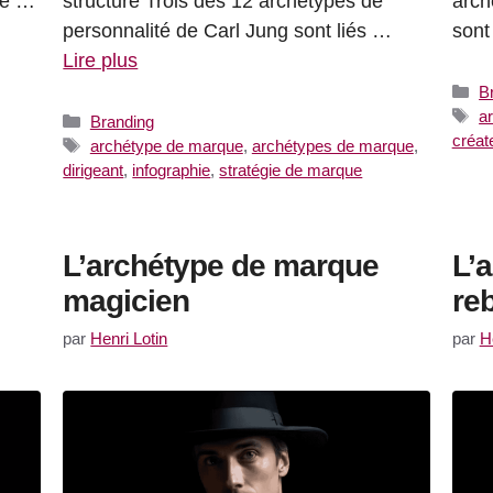
re …
structure Trois des 12 archétypes de
arch
personnalité de Carl Jung sont liés …
sont
Lire plus
C
B
Ét
a
Catégories
Branding
créat
Étiquettes
archétype de marque
,
archétypes de marque
,
dirigeant
,
infographie
,
stratégie de marque
L’archétype de marque
L’
magicien
reb
par
Henri Lotin
par
H