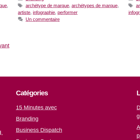
Étiquettes
Ét
rque
,
archétype de marque
,
archétypes de marque
,
a
artiste
,
infographie
,
performer
infog
Un commentaire
vant
Catégories
L
15 Minutes avec
D
g
Branding
A
Business Dispatch
d,
p