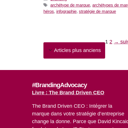
Étiquettes
archétype de marque
,
archétypes de ma
héros
,
infographie
,
stratégie de marque
Page
Page
1
2
→
sui
Articles plus anciens
#BrandingAdvocacy
Livre : The Brand Driven CEO
The Brand Driven CEO : Intégrer la
marque dans votre stratégie d’entreprise
change la donne. Parce que David Kincai