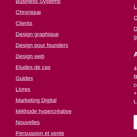
Business Systems
L
Chronique
C
Clients
D
Design graphique
g
Design pour founders
A
Design web
Etudes de cas
4
B
Guides
c
Livres
+
Marketing Digital
L
Méthode hypercréative
Nouvelles
Persuasion et vente