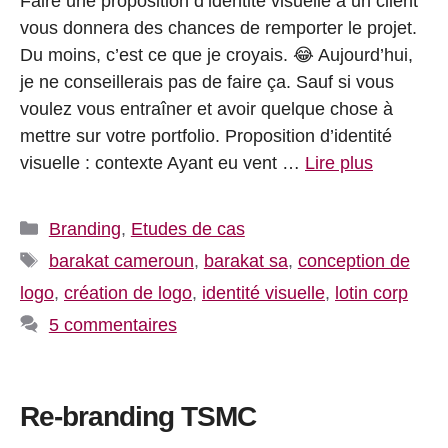
Faire une proposition d’identité visuelle à un client
vous donnera des chances de remporter le projet.
Du moins, c’est ce que je croyais. 😂 Aujourd’hui,
je ne conseillerais pas de faire ça. Sauf si vous
voulez vous entraîner et avoir quelque chose à
mettre sur votre portfolio. Proposition d’identité
visuelle : contexte Ayant eu vent …
Lire plus
Catégories
Branding
,
Etudes de cas
Étiquettes
barakat cameroun
,
barakat sa
,
conception de
logo
,
création de logo
,
identité visuelle
,
lotin corp
5 commentaires
Re-branding TSMC