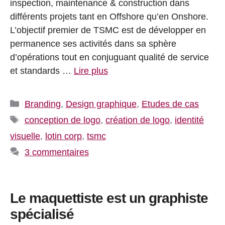
inspection, maintenance & construction dans
différents projets tant en Offshore qu’en Onshore.
L’objectif premier de TSMC est de développer en
permanence ses activités dans sa sphère
d’opérations tout en conjuguant qualité de service
et standards …
Lire plus
Catégories
Branding
,
Design graphique
,
Etudes de cas
Étiquettes
conception de logo
,
création de logo
,
identité
visuelle
,
lotin corp
,
tsmc
3 commentaires
Le maquettiste est un graphiste
spécialisé