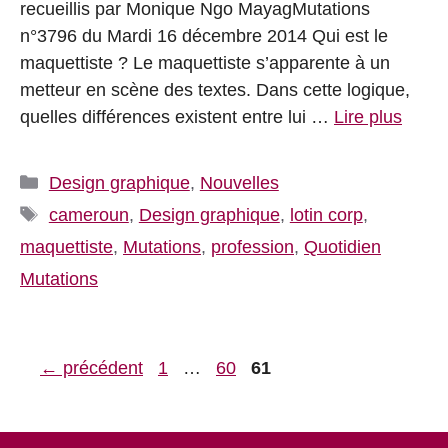
recueillis par Monique Ngo MayagMutations
n°3796 du Mardi 16 décembre 2014 Qui est le
maquettiste ? Le maquettiste s’apparente à un
metteur en scène des textes. Dans cette logique,
quelles différences existent entre lui …
Lire plus
Catégories
Design graphique
,
Nouvelles
Étiquettes
cameroun
,
Design graphique
,
lotin corp
,
maquettiste
,
Mutations
,
profession
,
Quotidien
Mutations
Page
Page
Page
←
précédent
1
…
60
61