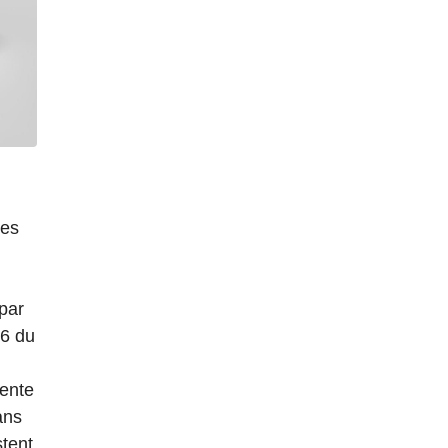
les
 par
6 du
rente
ans
stent