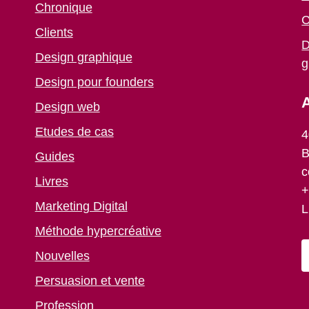
Chronique
C
Clients
D
Design graphique
g
Design pour founders
A
Design web
Etudes de cas
4
B
Guides
c
Livres
+
Marketing Digital
L
Méthode hypercréative
Nouvelles
Persuasion et vente
Profession