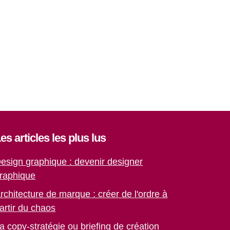
es articles les plus lus
esign graphique : devenir designer
raphique
rchitecture de marque : créer de l'ordre à
artir du chaos
a copy-stratégie ou briefing de création