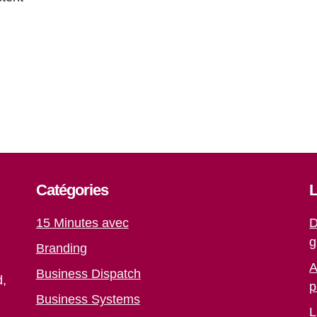
Catégories
L
15 Minutes avec
D
g
Branding
A
Business Dispatch
d,
p
Business Systems
L