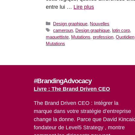
entre lui …
Lire plus
Catégories
Design graphique
,
Nouvelles
Étiquettes
cameroun
,
Design graphique
,
lotin corp
,
maquettiste
,
Mutations
,
profession
,
Quotidien
Mutations
#BrandingAdvocacy
Livre : The Brand Driven CEO
The Brand Driven CEO : Intégrer la
marque dans votre stratégie d’entreprise
change la donne. Parce que David Kincai
fondateur de Level5 Strategy , montre