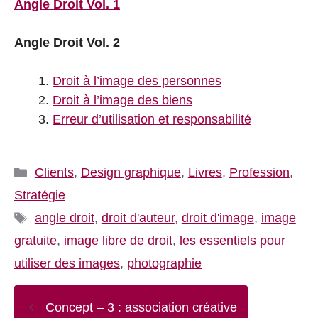
Angle Droit Vol. 1
Angle Droit Vol. 2
Droit à l’image des personnes
Droit à l’image des biens
Erreur d’utilisation et responsabilité
Catégories
Clients
,
Design graphique
,
Livres
,
Profession
,
Stratégie
Étiquettes
angle droit
,
droit d'auteur
,
droit d'image
,
image
gratuite
,
image libre de droit
,
les essentiels pour
utiliser des images
,
photographie
Concept – 3 : association créative