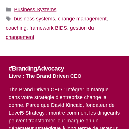
Catégories
Business Systems
Étiquettes
business systems
,
change management
,
coaching
,
framework BIDS
,
gestion du
changement
#BrandingAdvocacy
Livre : The Brand Driven CEO
The Brand Driven CEO : Intégrer la marque
dans votre stratégie d’entreprise change la
donne. Parce que David Kincaid, fondateur de
Level5 Strategy , montre comment les dirigeants
peuvent transformer leur marque en un
générateur stratégique à long terme de revenus