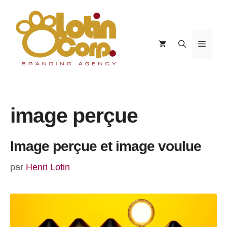
Aller
au
contenu
Menu
image perçue
Image perçue et image voulue
par
Henri Lotin