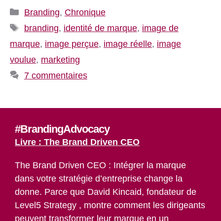
Catégories
Branding
,
Chronique
Étiquettes
branding
,
identité de marque
,
image de
marque
,
image perçue
,
image réelle
,
image
voulue
,
marketing
7 commentaires
#BrandingAdvocacy
Livre : The Brand Driven CEO
The Brand Driven CEO : Intégrer la marque
dans votre stratégie d’entreprise change la
donne. Parce que David Kincaid, fondateur de
Level5 Strategy , montre comment les dirigeants
peuvent transformer leur marque en un