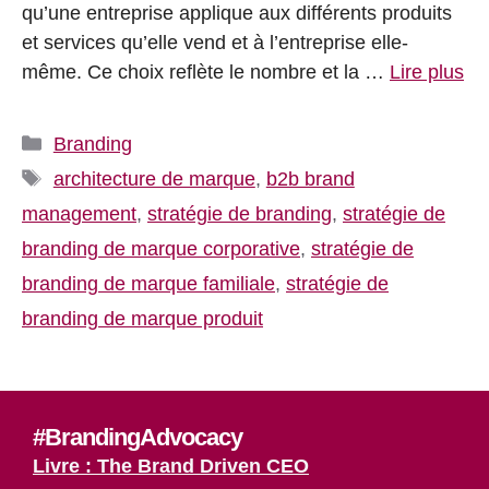
qu’une entreprise applique aux différents produits
et services qu’elle vend et à l’entreprise elle-
même. Ce choix reflète le nombre et la …
Lire plus
Catégories
Branding
Étiquettes
architecture de marque
,
b2b brand
management
,
stratégie de branding
,
stratégie de
branding de marque corporative
,
stratégie de
branding de marque familiale
,
stratégie de
branding de marque produit
#BrandingAdvocacy
Livre : The Brand Driven CEO