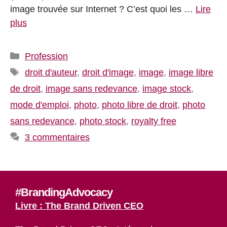
image trouvée sur Internet ? C’est quoi les …
Lire
plus
Catégories
Profession
Étiquettes
droit d'auteur
,
droit d'image
,
image
,
image libre
de droit
,
image sans redevance
,
image stock
,
mode d'emploi
,
photo
,
photo libre de droit
,
photo
sans redevance
,
photo stock
,
royalty free
3 commentaires
#BrandingAdvocacy
Livre : The Brand Driven CEO