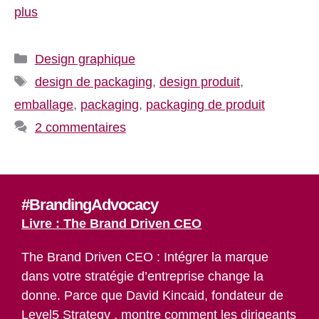
plus
Catégories
Design graphique
Étiquettes
design de packaging
,
design produit
,
emballage
,
packaging
,
packaging de produit
2 commentaires
#BrandingAdvocacy
Livre : The Brand Driven CEO
The Brand Driven CEO : Intégrer la marque
dans votre stratégie d’entreprise change la
donne. Parce que David Kincaid, fondateur de
Level5 Strategy , montre comment les dirigeants