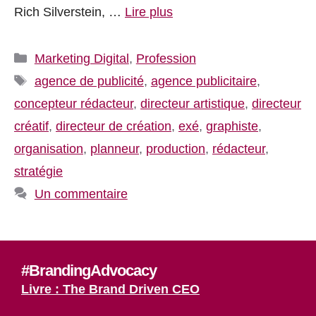
Rich Silverstein, …
Lire plus
Catégories
Marketing Digital
,
Profession
Étiquettes
agence de publicité
,
agence publicitaire
,
concepteur rédacteur
,
directeur artistique
,
directeur
créatif
,
directeur de création
,
exé
,
graphiste
,
organisation
,
planneur
,
production
,
rédacteur
,
stratégie
Un commentaire
#BrandingAdvocacy
Livre : The Brand Driven CEO