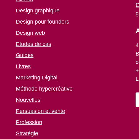
D
Design graphique
g
Design pour founders
A
Design web
Etudes de cas
4
B
Guides
c
Livres
+
Marketing Digital
L
Méthode hypercréative
Nouvelles
Persuasion et vente
Profession
Stratégie