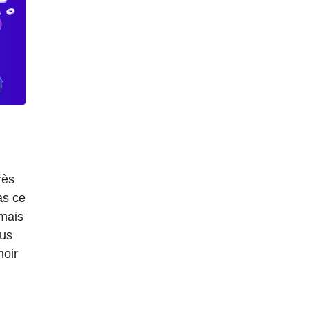
rès
as ce
 mais
ous
noir