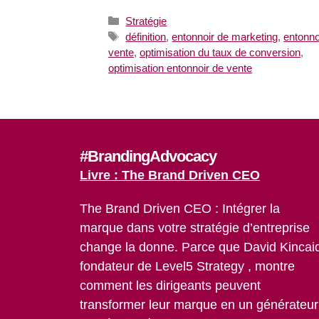
Catégories
Stratégie
Étiquettes
définition
,
entonnoir de marketing
,
entonno
vente
,
optimisation du taux de conversion
,
optimisation entonnoir de vente
#BrandingAdvocacy
Livre : The Brand Driven CEO
The Brand Driven CEO : Intégrer la
marque dans votre stratégie d’entreprise
change la donne. Parce que David Kincai
fondateur de Level5 Strategy , montre
comment les dirigeants peuvent
transformer leur marque en un générateur