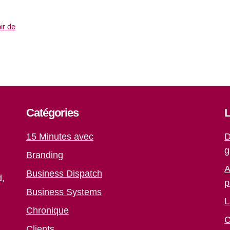
ir de
Catégories
L
15 Minutes avec
D
g
Branding
A
Business Dispatch
d,
p
Business Systems
L
Chronique
C
Clients