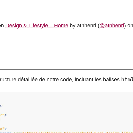
en
Design & Lifestyle – Home
by atnhenri (
@atnhenri
) o
htm
tructure détaillée de notre code, incluant les balises