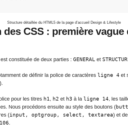
Structure détaillée du HTML5 de la page d’accueil Design & Lifestyle
n des CSS : première vague
GENERAL
STRUCTUR
est constituée de deux parties :
et
ligne 4
tamment de définir la police de caractères
et 
).
h1
h2
h3
ligne 14
olice pour les titres
,
et
à la
, les tai
but
nies. Nous procédons ensuite au style des boutons (
input, optgroup, select, textarea
res (
) et d
106
.