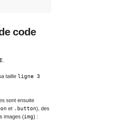
 de code
E
.
ligne 3
sa taille
lles sont ensuite
ton
.button
et
), des
img
es images (
) :