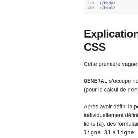
Explicatio
CSS
Cette première vague 
GENERAL
s’occupe no
rem
(pour le calcul de
Après avoir défini la p
individuellement défi
a
liens (
), des formulai
ligne 31
ligne 
à