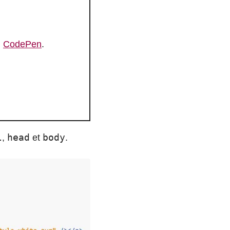
n
CodePen
.
l
head
body
,
et
.