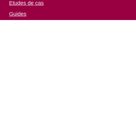
Paiement
Article ajouté au panier
Etudes de cas
0 Produit -
0
CFA
Guides
Livres
Marketing Digital
Méthode hypercréative
Nouvelles
Persuasion et vente
Profession
Stratégie
UX Design
Les articles les plus lus
Design graphique : devenir designer graphique