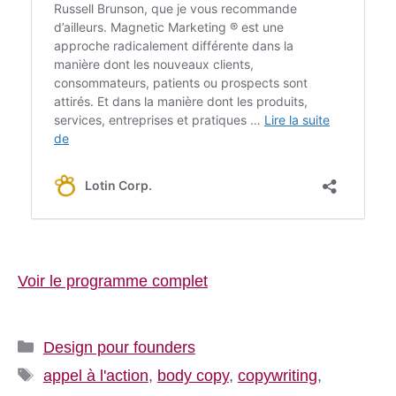
Voir le programme complet
Catégories
Design pour founders
Étiquettes
appel à l'action
,
body copy
,
copywriting
,