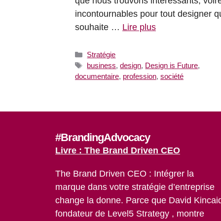
que nous trouvons intéressants, voir
incontournables pour tout designer q
souhaite …
Lire plus
Catégories
Stratégie
Étiquettes
business
,
design
,
Design is Future
,
documentaire
,
profession
,
société
#BrandingAdvocacy
Livre : The Brand Driven CEO
The Brand Driven CEO : Intégrer la
marque dans votre stratégie d’entreprise
change la donne. Parce que David Kincai
fondateur de Level5 Strategy , montre