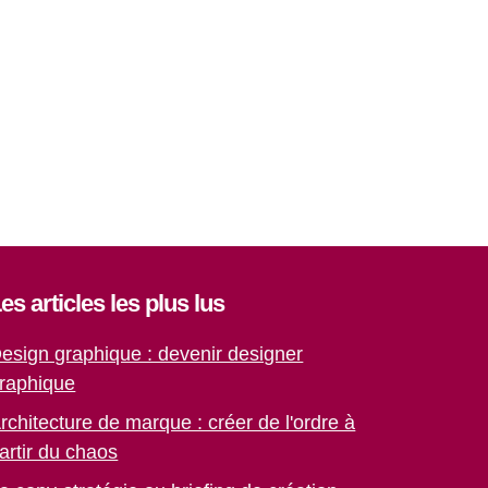
es articles les plus lus
esign graphique : devenir designer
raphique
rchitecture de marque : créer de l'ordre à
artir du chaos