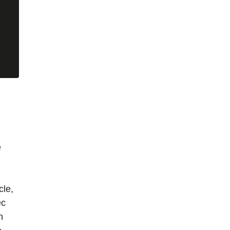
e
cle,
ec
n