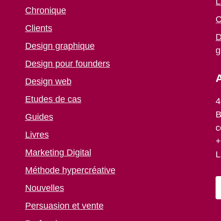
L
Chronique
C
Clients
D
Design graphique
g
Design pour founders
A
Design web
Etudes de cas
4
B
Guides
c
Livres
+
Marketing Digital
L
Méthode hypercréative
Nouvelles
Persuasion et vente