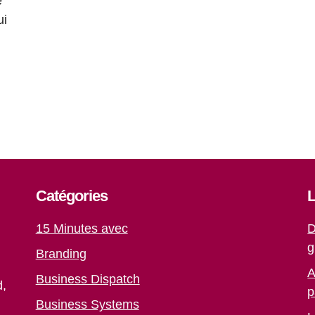
e
ui
Catégories
L
15 Minutes avec
D
g
Branding
A
Business Dispatch
d,
p
Business Systems