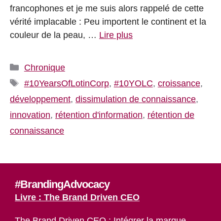
francophones et je me suis alors rappelé de cette
vérité implacable : Peu importent le continent et la
couleur de la peau, …
Lire plus
Catégories
Chronique
Étiquettes
#10YearsOfLotinCorp
,
#10YOLC
,
croissance
,
développement
,
dissimulation de connaissance
,
innovation
,
rétention d'information
,
rétention de
connaissance
#BrandingAdvocacy
Livre : The Brand Driven CEO
The Brand Driven CEO : Intégrer la marque