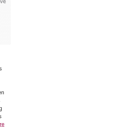
s
en
s
g
s
re