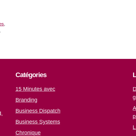
tes
,
,
Catégories
L
15 Minutes avec
D
g
Branding
A
Business Dispatch
d,
p
Business Systems
L
Chronique