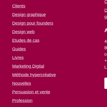
C
Clients
D
Design graphique
g
Design pour founders
A
Design web
Etudes de cas
4
B
Guides
c
Livres
+
Marketing Digital
L
Méthode hypercréative
Nouvelles
Persuasion et vente
Profession