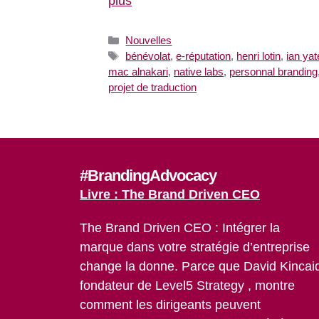
plus
Catégories
Nouvelles
Étiquettes
bénévolat
,
e-réputation
,
henri lotin
,
ian ya
mac alnakari
,
native labs
,
personnal branding
projet de traduction
#BrandingAdvocacy
Livre : The Brand Driven CEO
The Brand Driven CEO : Intégrer la
marque dans votre stratégie d’entreprise
change la donne. Parce que David Kincai
fondateur de Level5 Strategy , montre
comment les dirigeants peuvent