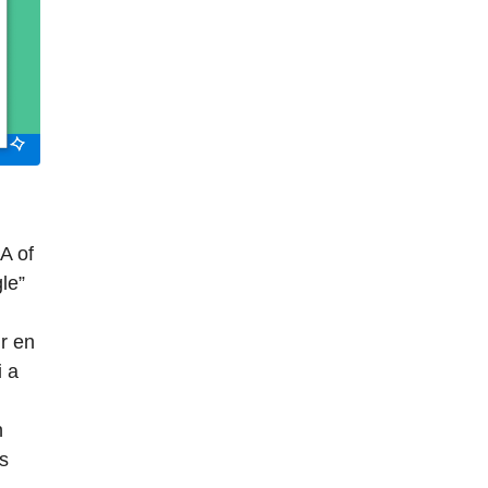
A of
le”
r en
i a
n
s