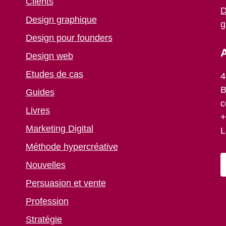
Clients
D
Design graphique
g
Design pour founders
A
Design web
Etudes de cas
4
B
Guides
c
Livres
+
Marketing Digital
L
Méthode hypercréative
Nouvelles
Persuasion et vente
Profession
Stratégie