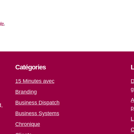
le
,
Catégories
L
15 Minutes avec
D
g
Branding
A
Business Dispatch
d,
p
Business Systems
L
Chronique
C