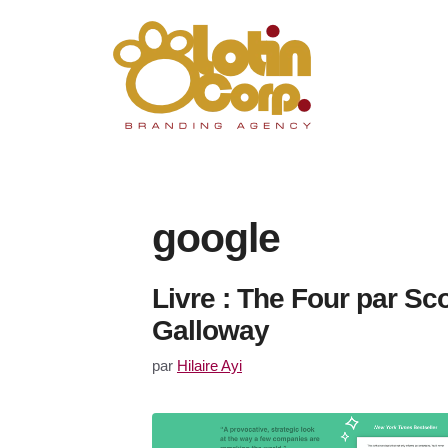
Aller
au
contenu
google
Livre : The Four par Sco
Galloway
par
Hilaire Ayi