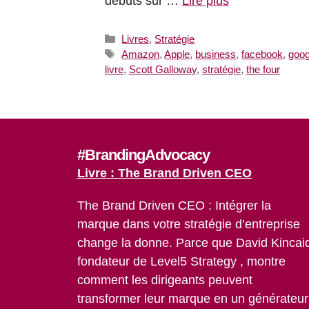
débuts sur …
Lire plus
Catégories
Livres
,
Stratégie
Étiquettes
Amazon
,
Apple
,
business
,
facebook
,
goog
livre
,
Scott Galloway
,
stratégie
,
the four
#BrandingAdvocacy
Livre : The Brand Driven CEO
The Brand Driven CEO : Intégrer la
marque dans votre stratégie d’entreprise
change la donne. Parce que David Kincai
fondateur de Level5 Strategy , montre
comment les dirigeants peuvent
transformer leur marque en un générateur