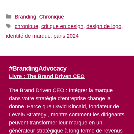
Catégories
Branding
,
Chronique
Étiquettes
chronique
,
critique en design
,
design de logo
,
identité de marque
,
paris 2024
#BrandingAdvocacy
Livre : The Brand Driven CEO
The Brand Driven CEO : Intégrer la marque
dans votre stratégie d’entreprise change la
donne. Parce que David Kincaid, fondateur de
Level5 Strategy , montre comment les dirigeants
peuvent transformer leur marque en un
générateur stratégique à long terme de revenus