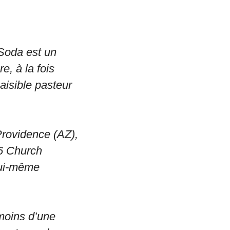
Soda est un
e, à la fois
 paisible pasteur
Providence (AZ),
16 Church
lui-même
 moins d’une