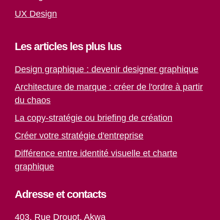
UX Design
Les articles les plus lus
Design graphique : devenir designer graphique
Architecture de marque : créer de l'ordre à partir
du chaos
La copy-stratégie ou briefing de création
Créer votre stratégie d'entreprise
Différence entre identité visuelle et charte
graphique
Paiement
Article ajouté au panier
Adresse et contacts
0 Produit -
0
CFA
403, Rue Drouot, Akwa