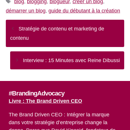
Étiquettes
blog
,
blogging
,
blogueur
,
créer un blog
,
démarrer un blog
,
guide du débutant à la création
Stratégie de contenu et marketing de
contenu
Interview : 15 Minutes avec Reine Dibussi
#BrandingAdvocacy
Livre : The Brand Driven CEO
The Brand Driven CEO : Intégrer la marque
dans votre stratégie d’entreprise change la