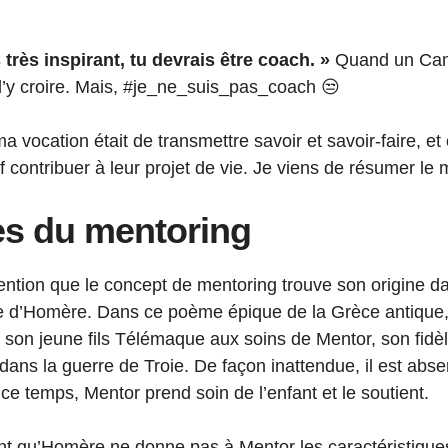
très inspirant, tu devrais être coach. »
Quand un Came
 d’y croire. Mais, #je_ne_suis_pas_coach 😒
a vocation était de transmettre savoir et savoir-faire, et
ef contribuer à leur projet de vie. Je viens de résumer le 
es du mentoring
 mention que le concept de mentoring trouve son origine 
e d’Homère. Dans ce poème épique de la Grèce antique,
e son jeune fils Télémaque aux soins de Mentor, son fid
 dans la guerre de Troie. De façon inattendue, il est abs
e temps, Mentor prend soin de l’enfant et le soutient.
nt qu’Homère ne donne pas à Mentor les caractéristiqu