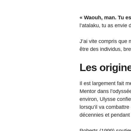
« Waouh, man. Tu es 
l’atalaku, tu as envie
J’ai vite compris que m
être des individus, br
Les origin
Il est largement fait
Mentor dans l’odyssé
environ, Ulysse confi
lorsqu’il va combattre
décennies et pendant c
Roberts (1999) soutie