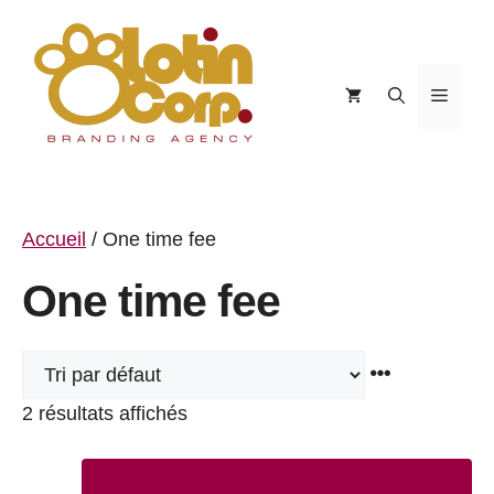
Aller
au
contenu
Menu
Accueil
/ One time fee
One time fee
2 résultats affichés